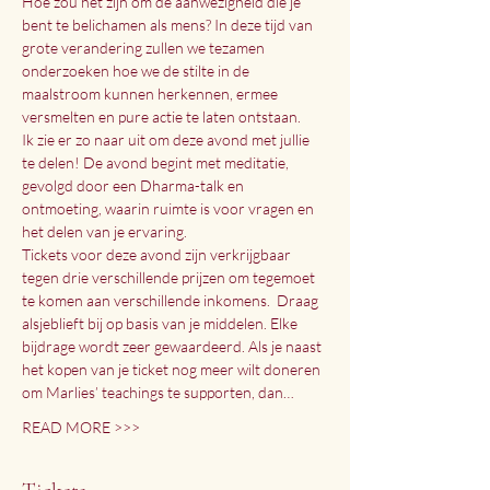
Hoe zou het zijn om de aanwezigheid die je 
bent te belichamen als mens? In deze tijd van 
grote verandering zullen we tezamen 
onderzoeken hoe we de stilte in de 
maalstroom kunnen herkennen, ermee 
versmelten en pure actie te laten ontstaan.
Ik zie er zo naar uit om deze avond met jullie 
te delen! De avond begint met meditatie, 
gevolgd door een Dharma-talk en 
ontmoeting, waarin ruimte is voor vragen en 
het delen van je ervaring.
Tickets voor deze avond zijn verkrijgbaar 
tegen drie verschillende prijzen om tegemoet 
te komen aan verschillende inkomens.  Draag 
alsjeblieft bij op basis van je middelen. Elke 
bijdrage wordt zeer gewaardeerd. Als je naast 
het kopen van je ticket nog meer wilt doneren 
om Marlies’ teachings te supporten, dan…
READ MORE >>>