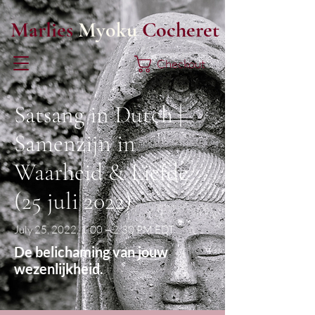
Marlies
Myoku
Cocheret
Checkout
Satsang in Dutch |
Samenzijn in
Waarheid & Liefde
(25 juli 2022)
July 25, 2022, 1:00 – 2:30 PM EDT
De belichaming van jouw
wezenlijkheid.